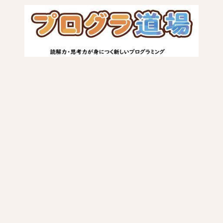
©2026
進学塾CORE-UP
. All Rights Reserved.